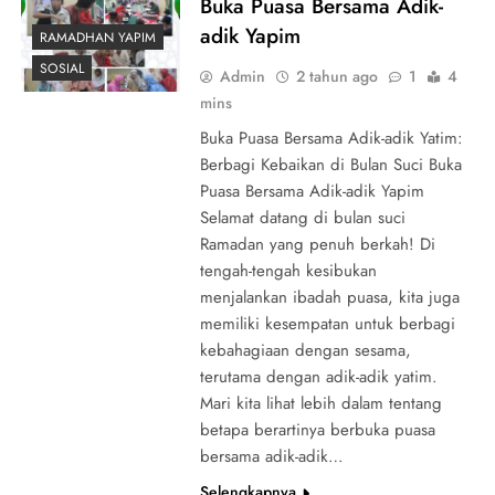
Buka Puasa Bersama Adik-
adik Yapim
RAMADHAN YAPIM
SOSIAL
Admin
2 tahun ago
1
4
mins
Buka Puasa Bersama Adik-adik Yatim:
Berbagi Kebaikan di Bulan Suci Buka
Puasa Bersama Adik-adik Yapim
Selamat datang di bulan suci
Ramadan yang penuh berkah! Di
tengah-tengah kesibukan
menjalankan ibadah puasa, kita juga
memiliki kesempatan untuk berbagi
kebahagiaan dengan sesama,
terutama dengan adik-adik yatim.
Mari kita lihat lebih dalam tentang
betapa berartinya berbuka puasa
bersama adik-adik…
Selengkapnya