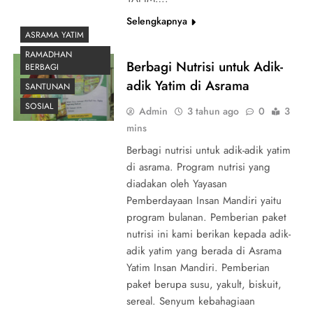
Selengkapnya
ASRAMA YATIM
RAMADHAN
Berbagi Nutrisi untuk Adik-
BERBAGI
adik Yatim di Asrama
SANTUNAN
SOSIAL
Admin
3 tahun ago
0
3
mins
Berbagi nutrisi untuk adik-adik yatim
di asrama. Program nutrisi yang
diadakan oleh Yayasan
Pemberdayaan Insan Mandiri yaitu
program bulanan. Pemberian paket
nutrisi ini kami berikan kepada adik-
adik yatim yang berada di Asrama
Yatim Insan Mandiri. Pemberian
paket berupa susu, yakult, biskuit,
sereal. Senyum kebahagiaan