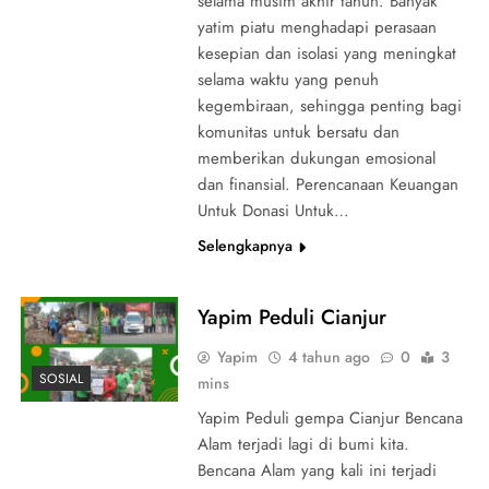
selama musim akhir tahun. Banyak
yatim piatu menghadapi perasaan
kesepian dan isolasi yang meningkat
selama waktu yang penuh
kegembiraan, sehingga penting bagi
komunitas untuk bersatu dan
memberikan dukungan emosional
dan finansial. Perencanaan Keuangan
Untuk Donasi Untuk…
Selengkapnya
Yapim Peduli Cianjur
Yapim
4 tahun ago
0
3
SOSIAL
mins
Yapim Peduli gempa Cianjur Bencana
Alam terjadi lagi di bumi kita.
Bencana Alam yang kali ini terjadi