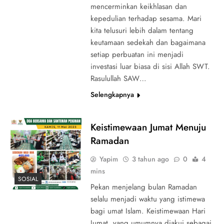
mencerminkan keikhlasan dan
kepedulian terhadap sesama. Mari
kita telusuri lebih dalam tentang
keutamaan sedekah dan bagaimana
setiap perbuatan ini menjadi
investasi luar biasa di sisi Allah SWT.
Rasulullah SAW…
Selengkapnya
Keistimewaan Jumat Menuju
Ramadan
Yapim
3 tahun ago
0
4
mins
SOSIAL
Pekan menjelang bulan Ramadan
selalu menjadi waktu yang istimewa
bagi umat Islam. Keistimewaan Hari
Jumat, yang umumnya diakui sebagai