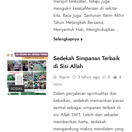
merajut kelezatan, tetapi juga
mengukir kesejahteraan di sekitar
kita. Baca Juga: Santunan Yatim Akhir
Tahun Melangkah Bersama,
Menyentuh Hati, Menghidupkan…
Selengkapnya
Sedekah Simpanan Terbaik
di Sisi Allah
Yapim
3 tahun ago
0
4
mins
SOSIAL
Dalam perjalanan spiritualitas dan
kebaikan, sedekah memainkan peran
sentral sebagai simpanan terbaik di
sisi Allah SWT. Lebih dari sekadar
memberikan harta, sedekah
mengandung makna mendalam yang