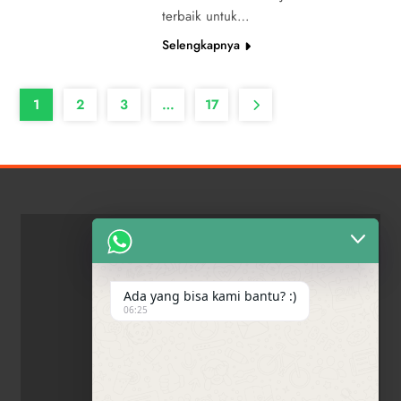
terbaik untuk…
Selengkapnya
1
2
3
…
17
Ada yang bisa kami bantu? :)
06:25