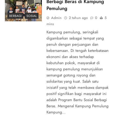
Berbagi Beras di Kampung
Pemulung
BERBAGI
SOSIAL
Admin
2 tahun ago
0
5
mins
Kampung pemulung, seringkali
digambarkan sebagai tempat yang
penuh dengan perjuangan dan
kebersamaan. Di tengah keterbatasan
ekonomi dan akses terhadap
kebutuhan pokok, masyarakat di
kampung pemulung menunjukkan
semangat gotong royong dan
solidaritas yang kuat. Salah satu
inisiatif yang telah membawa dampak
positif signifikan bagi masyarakat ini
adalah Program Bantu Sosial Berbagi
Beras. Mengenal Kampung Pemulung
Kampung…