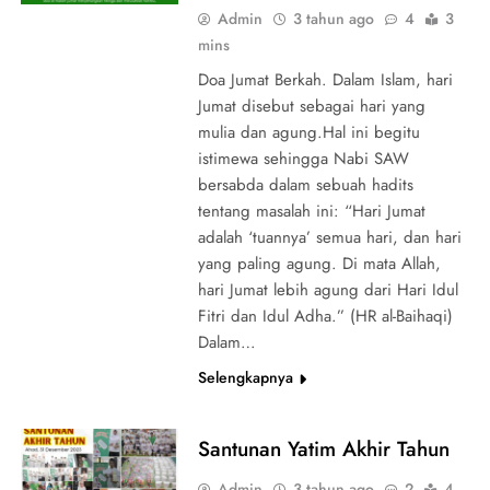
Admin
3 tahun ago
4
3
mins
Doa Jumat Berkah. Dalam Islam, hari
Jumat disebut sebagai hari yang
mulia dan agung.Hal ini begitu
istimewa sehingga Nabi SAW
bersabda dalam sebuah hadits
tentang masalah ini: “Hari Jumat
adalah ‘tuannya’ semua hari, dan hari
yang paling agung. Di mata Allah,
hari Jumat lebih agung dari Hari Idul
Fitri dan Idul Adha.” (HR al-Baihaqi)
Dalam…
Selengkapnya
Santunan Yatim Akhir Tahun
Admin
3 tahun ago
2
4