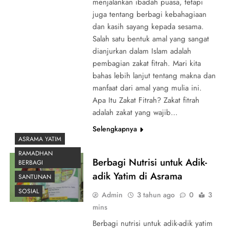
menjalankan ibadah puasa, tetapi
juga tentang berbagi kebahagiaan
dan kasih sayang kepada sesama.
Salah satu bentuk amal yang sangat
dianjurkan dalam Islam adalah
pembagian zakat fitrah. Mari kita
bahas lebih lanjut tentang makna dan
manfaat dari amal yang mulia ini.
Apa Itu Zakat Fitrah? Zakat fitrah
adalah zakat yang wajib…
Selengkapnya
ASRAMA YATIM
RAMADHAN
Berbagi Nutrisi untuk Adik-
BERBAGI
adik Yatim di Asrama
SANTUNAN
SOSIAL
Admin
3 tahun ago
0
3
mins
Berbagi nutrisi untuk adik-adik yatim