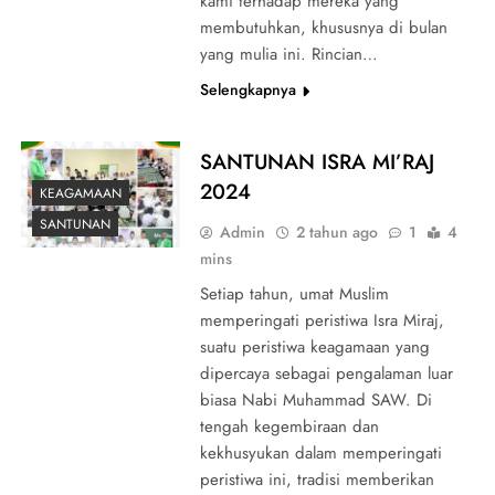
kami terhadap mereka yang
membutuhkan, khususnya di bulan
yang mulia ini. Rincian…
Selengkapnya
SANTUNAN ISRA MI’RAJ
2024
KEAGAMAAN
SANTUNAN
Admin
2 tahun ago
1
4
mins
Setiap tahun, umat Muslim
memperingati peristiwa Isra Miraj,
suatu peristiwa keagamaan yang
dipercaya sebagai pengalaman luar
biasa Nabi Muhammad SAW. Di
tengah kegembiraan dan
kekhusyukan dalam memperingati
peristiwa ini, tradisi memberikan