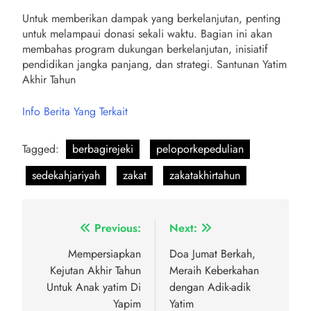
Untuk memberikan dampak yang berkelanjutan, penting
untuk melampaui donasi sekali waktu. Bagian ini akan
membahas program dukungan berkelanjutan, inisiatif
pendidikan jangka panjang, dan strategi. Santunan Yatim
Akhir Tahun
Info Berita Yang Terkait
Tagged:
berbagirejeki
peloporkepedulian
sedekahjariyah
zakat
zakatakhirtahun
Navigasi
Previous:
Next:
pos
Mempersiapkan
Doa Jumat Berkah,
Kejutan Akhir Tahun
Meraih Keberkahan
Untuk Anak yatim Di
dengan Adik-adik
Yapim
Yatim