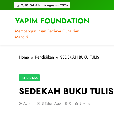
Skip
7:50:06 AM
6 Agustus 2026
to
content
YAPIM FOUNDATION
Membangun Insan Berdaya Guna dan
Mandiri
Home
Pendidikan
SEDEKAH BUKU TULIS
PENDIDIKAN
SEDEKAH BUKU TULIS
Admin
3 Tahun Ago
0
3 Mins