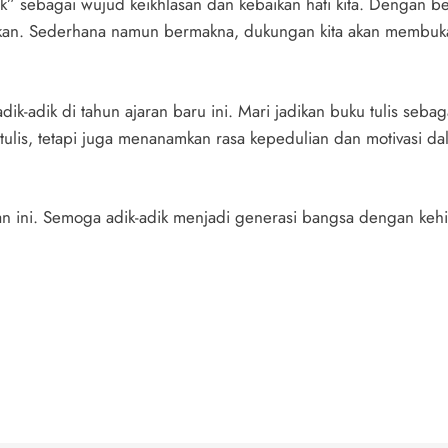
k” sebagai wujud keikhlasan dan kebaikan hati kita. Dengan be
kan. Sederhana namun bermakna, dukungan kita akan membuka 
k-adik di tahun ajaran baru ini. Mari jadikan buku tulis seb
ulis, tetapi juga menanamkan rasa kepedulian dan motivasi da
n ini. Semoga adik-adik menjadi generasi bangsa dengan kehi