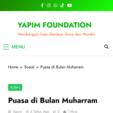
Skip
to
content
YAPIM FOUNDATION
Membangun Insan Berdaya Guna dan Mandiri
MENU
Home
Sosial
Puasa di Bulan Muharram
SOSIAL
Puasa di Bulan Muharram
Yapim
6 Tahun Ago
0
1 Mins