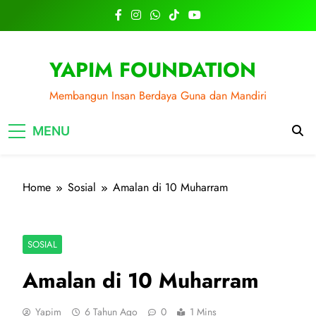
Skip
to
content
YAPIM FOUNDATION
Membangun Insan Berdaya Guna dan Mandiri
MENU
Home
Sosial
Amalan di 10 Muharram
SOSIAL
Amalan di 10 Muharram
Yapim
6 Tahun Ago
0
1 Mins