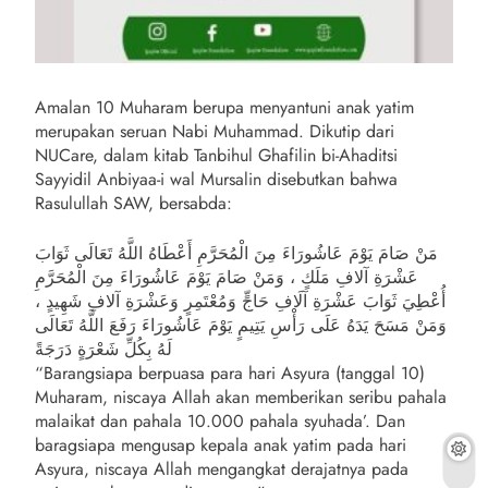
Amalan 10 Muharam berupa menyantuni anak yatim
merupakan seruan Nabi Muhammad. Dikutip dari
NUCare, dalam kitab Tanbihul Ghafilin bi-Ahaditsi
Sayyidil Anbiyaa-i wal Mursalin disebutkan bahwa
Rasulullah SAW, bersabda:
مَنْ صَامَ يَوْمَ عَاشُورَاءَ مِنَ الْمُحَرَّمِ أَعْطَاهُ اللَّهُ تَعَالَى ثَوَابَ
عَشْرَةِ آلافِ مَلَكٍ ، وَمَنْ صَامَ يَوْمَ عَاشُورَاءَ مِنَ الْمُحَرَّمِ
أُعْطِيَ ثَوَابَ عَشْرَةِ آلَافِ حَاجٍّ وَمُعْتَمِرٍ وَعَشْرَةِ آلافِ شَهِيدٍ ،
وَمَنْ مَسَحَ يَدَهُ عَلَى رَأْسِ يَتِيمٍ يَوْمَ عَاشُورَاءَ رَفَعَ اللَّهُ تَعَالَى
لَهُ بِكُلِّ شَعْرَةٍ دَرَجَةً
“Barangsiapa berpuasa para hari Asyura (tanggal 10)
Muharam, niscaya Allah akan memberikan seribu pahala
malaikat dan pahala 10.000 pahala syuhada’. Dan
baragsiapa mengusap kepala anak yatim pada hari
Asyura, niscaya Allah mengangkat derajatnya pada