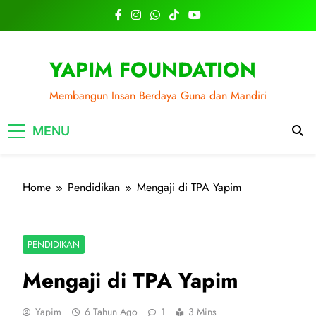
Skip
to
content
YAPIM FOUNDATION
Membangun Insan Berdaya Guna dan Mandiri
MENU
Home
Pendidikan
Mengaji di TPA Yapim
PENDIDIKAN
Mengaji di TPA Yapim
Yapim
6 Tahun Ago
1
3 Mins