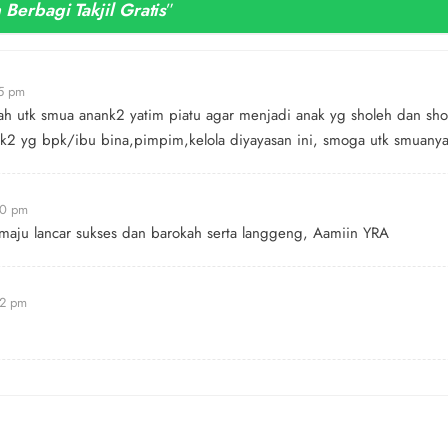
erbagi Takjil Gratis
”
35 pm
ah utk smua anank2 yatim piatu agar menjadi anak yg sholeh dan sh
ak2 yg bpk/ibu bina,pimpim,kelola diyayasan ini, smoga utk smuanya
40 pm
maju lancar sukses dan barokah serta langgeng, Aamiin YRA
42 pm