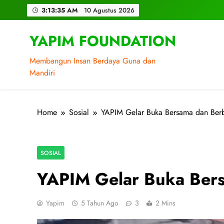
Skip
3:13:37 AM
10 Agustus 2026
to
content
YAPIM FOUNDATION
Membangun Insan Berdaya Guna dan
Mandiri
Home
Sosial
YAPIM Gelar Buka Bersama dan Berba
SOSIAL
YAPIM Gelar Buka Bersa
Yapim
5 Tahun Ago
3
2 Mins