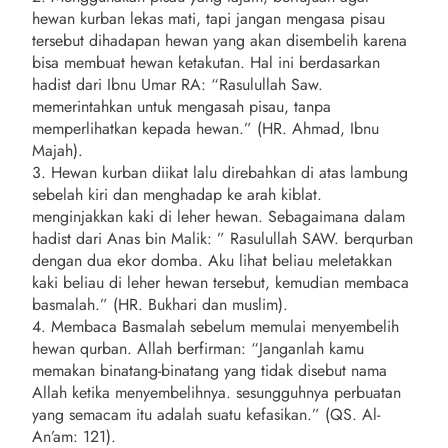
hewan kurban lekas mati, tapi jangan mengasa pisau
tersebut dihadapan hewan yang akan disembelih karena
bisa membuat hewan ketakutan. Hal ini berdasarkan
hadist dari Ibnu Umar RA: “Rasulullah Saw.
memerintahkan untuk mengasah pisau, tanpa
memperlihatkan kepada hewan.” (HR. Ahmad, Ibnu
Majah).
3. Hewan kurban diikat lalu direbahkan di atas lambung
sebelah kiri dan menghadap ke arah kiblat.
menginjakkan kaki di leher hewan. Sebagaimana dalam
hadist dari Anas bin Malik: ” Rasulullah SAW. berqurban
dengan dua ekor domba. Aku lihat beliau meletakkan
kaki beliau di leher hewan tersebut, kemudian membaca
basmalah.” (HR. Bukhari dan muslim).
4. Membaca Basmalah sebelum memulai menyembelih
hewan qurban. Allah berfirman: “Janganlah kamu
memakan binatang-binatang yang tidak disebut nama
Allah ketika menyembelihnya. sesungguhnya perbuatan
yang semacam itu adalah suatu kefasikan.” (QS. Al-
An’am: 121).