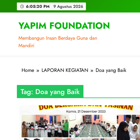
Skip
6:05:20 PM
9 Agustus 2026
to
content
YAPIM FOUNDATION
Membangun Insan Berdaya Guna dan
Mandiri
Home
LAPORAN KEGIATAN
Doa yang Baik
Tag:
Doa yang Baik