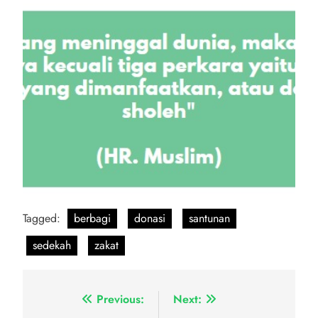
Tagged:
berbagi
donasi
santunan
sedekah
zakat
Navigasi
Previous:
Next: