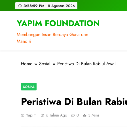
Skip
3:29:00 PM
8 Agustus 2026
to
content
YAPIM FOUNDATION
Membangun Insan Berdaya Guna dan
Mandiri
Home
Sosial
Peristiwa Di Bulan Rabiul Awal
SOSIAL
Peristiwa Di Bulan Rabi
Yapim
6 Tahun Ago
0
3 Mins