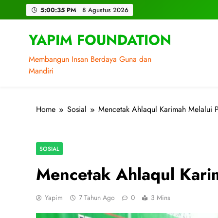
Skip
5:00:37 PM
8 Agustus 2026
to
content
YAPIM FOUNDATION
Membangun Insan Berdaya Guna dan
Mandiri
Home
Sosial
Mencetak Ahlaqul Karimah Melalui P
SOSIAL
Mencetak Ahlaqul Karim
Yapim
7 Tahun Ago
0
3 Mins