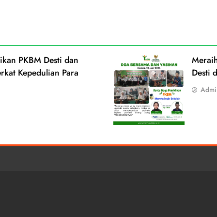
dikan PKBM Desti dan
Merai
rkat Kepedulian Para
Desti 
Admi