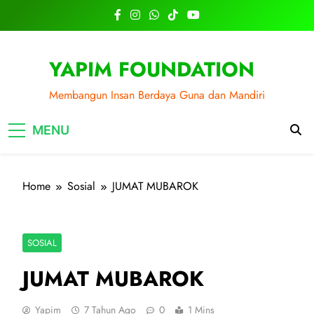
Skip
to
content
YAPIM FOUNDATION
Membangun Insan Berdaya Guna dan Mandiri
MENU
Home
Sosial
JUMAT MUBAROK
SOSIAL
JUMAT MUBAROK
Yapim
7 Tahun Ago
0
1 Mins