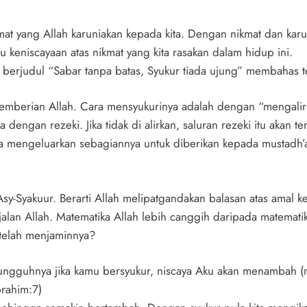
at yang Allah karuniakan kepada kita. Dengan nikmat dan karuni
u keniscayaan atas nikmat yang kita rasakan dalam hidup ini.
berjudul “Sabar tanpa batas, Syukur tiada ujung” membahas t
ki pemberian Allah. Cara mensyukurinya adalah dengan “mengal
la dengan rezeki. Jika tidak di alirkan, saluran rezeki itu akan t
na mengeluarkan sebagiannya untuk diberikan kepada mustadh’af
y-Syakuur. Berarti Allah melipatgandakan balasan atas amal k
alan Allah. Matematika Allah lebih canggih daripada matematik
 telah menjaminnya?
ngguhnya jika kamu bersyukur, niscaya Aku akan menambah (n
brahim:7)