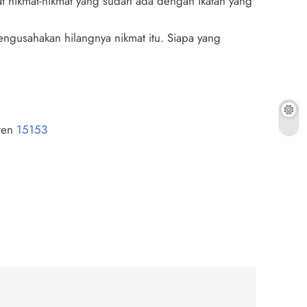
t nikmat-nikmat yang sudah ada dengan ikatan yang
engusahakan hilangnya nikmat itu. Siapa yang
nten
15153