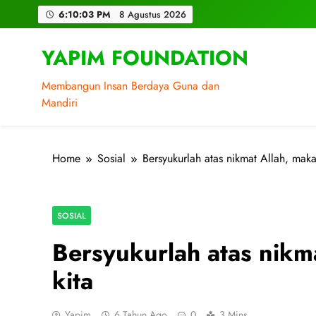
Skip
6:10:03 PM
8 Agustus 2026
to
content
YAPIM FOUNDATION
Membangun Insan Berdaya Guna dan
Mandiri
Home
Sosial
Bersyukurlah atas nikmat Allah, mak
SOSIAL
Bersyukurlah atas nikm
kita
Yapim
6 Tahun Ago
0
3 Mins