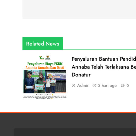
pos
Related News
Penyaluran Bantuan Pendi
Annaba Telah Terlaksana Be
Donatur
Admin
3 hari ago
0