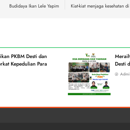
Budidaya Ikan Lele Yapim
Kiat-kiat menjaga kesehatan d
dikan PKBM Desti dan
Merai
rkat Kepedulian Para
Desti 
Admi