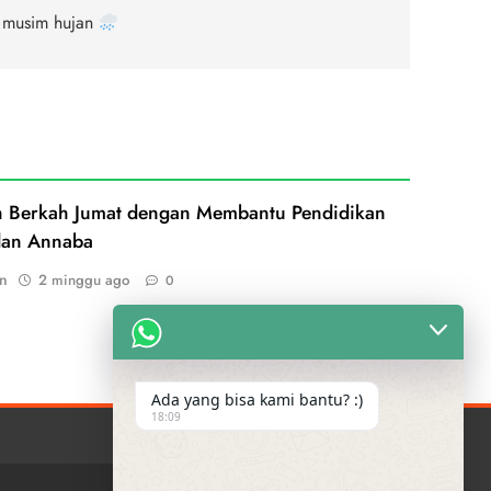
i musim hujan
h Berkah Jumat dengan Membantu Pendidikan
dan Annaba
n
2 minggu ago
0
Ada yang bisa kami bantu? :)
18:09