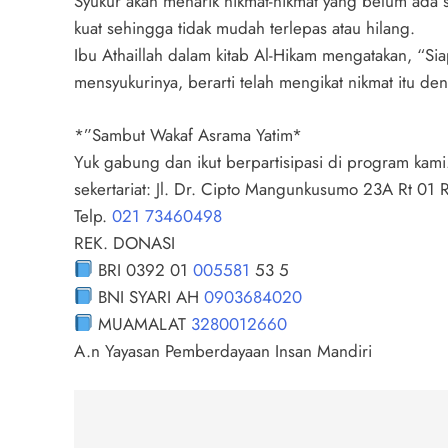
Syukur akan menarik nikmat-nikmat yang belum ada 
kuat sehingga tidak mudah terlepas atau hilang.
Ibu Athaillah dalam kitab Al-Hikam mengatakan, “Si
mensyukurinya, berarti telah mengikat nikmat itu de
*”Sambut Wakaf Asrama Yatim*
Yuk gabung dan ikut berpartisipasi di program kami
sekertariat: Jl. Dr. Cipto Mangunkusumo 23A Rt 01
Telp.
021 73460498
REK. DONASI
BRI 0392 01
005581
53 5
BNI SYARI AH
0903684020
MUAMALAT
3280012660
A.n Yayasan Pemberdayaan Insan Mandiri
Navigasi