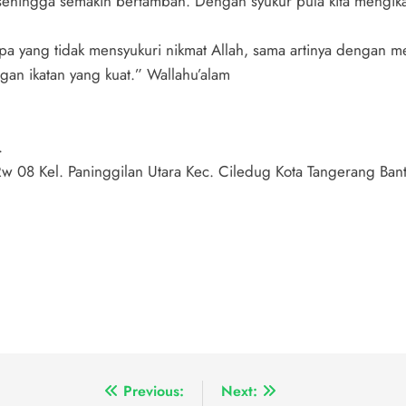
sehingga semakin bertambah. Dengan syukur pula kita mengika
apa yang tidak mensyukuri nikmat Allah, sama artinya dengan m
ngan ikatan yang kuat.” Wallahu’alam
.
 Rw 08 Kel. Paninggilan Utara Kec. Ciledug Kota Tangerang Ba
Previous:
Next: