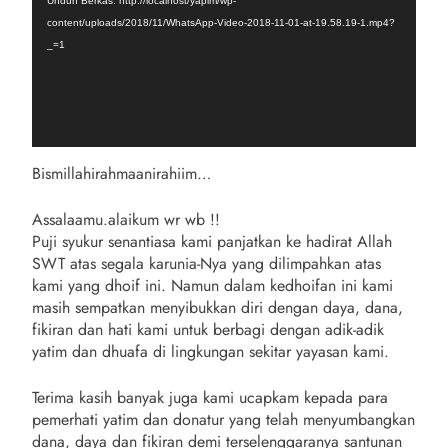
Unduh Berkas: http://localhost/yapim/wp-
content/uploads/2018/11/WhatsApp-Video-2018-11-01-at-19.58.19-1.mp4?
_=1
Bismillahirahmaanirahiim…
Assalaamu.alaikum wr wb !!
Puji syukur senantiasa kami panjatkan ke hadirat Allah
SWT atas segala karunia-Nya yang dilimpahkan atas
kami yang dhoif ini. Namun dalam kedhoifan ini kami
masih sempatkan menyibukkan diri dengan daya, dana,
fikiran dan hati kami untuk berbagi dengan adik-adik
yatim dan dhuafa di lingkungan sekitar yayasan kami.
Terima kasih banyak juga kami ucapkam kepada para
pemerhati yatim dan donatur yang telah menyumbangkan
dana, daya dan fikiran demi terselenggaranya santunan