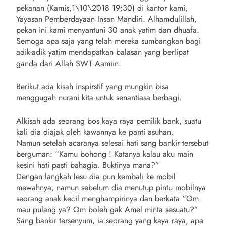
pekanan (Kamis,1\10\2018 19:30) di kantor kami,
Yayasan Pemberdayaan Insan Mandiri. Alhamdulillah,
pekan ini kami menyantuni 30 anak yatim dan dhuafa.
Semoga apa saja yang telah mereka sumbangkan bagi
adik-adik yatim mendapatkan balasan yang berlipat
ganda dari Allah SWT Aamiin.
Berikut ada kisah inspirstif yang mungkin bisa
menggugah nurani kita untuk senantiasa berbagi.
Alkisah ada seorang bos kaya raya pemilik bank, suatu
kali dia diajak oleh kawannya ke panti asuhan.
Namun setelah acaranya selesai hati sang bankir tersebut
berguman: “Kamu bohong ! Katanya kalau aku main
kesini hati pasti bahagia. Buktinya mana?”
Dengan langkah lesu dia pun kembali ke mobil
mewahnya, namun sebelum dia menutup pintu mobilnya
seorang anak kecil menghampirinya dan berkata “Om
mau pulang ya? Om boleh gak Amel minta sesuatu?”
Sang bankir tersenyum, ia seorang yang kaya raya, apa