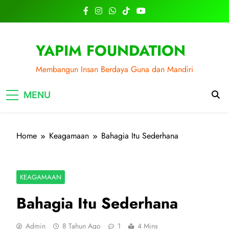
Skip
to
content
YAPIM FOUNDATION
Membangun Insan Berdaya Guna dan Mandiri
MENU
Home
Keagamaan
Bahagia Itu Sederhana
KEAGAMAAN
Bahagia Itu Sederhana
Admin
8 Tahun Ago
1
4 Mins