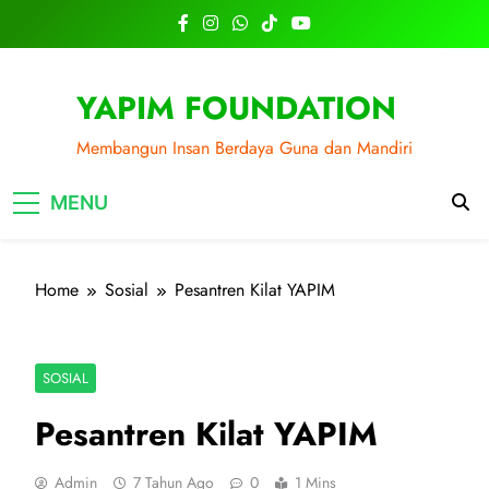
Skip
to
content
YAPIM FOUNDATION
Membangun Insan Berdaya Guna dan Mandiri
MENU
Home
Sosial
Pesantren Kilat YAPIM
SOSIAL
Pesantren Kilat YAPIM
Admin
7 Tahun Ago
0
1 Mins