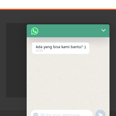
Ada yang bisa kami bantu? :)
11:17
"+chaty_settings.lang.emoji_picker+"
undefine