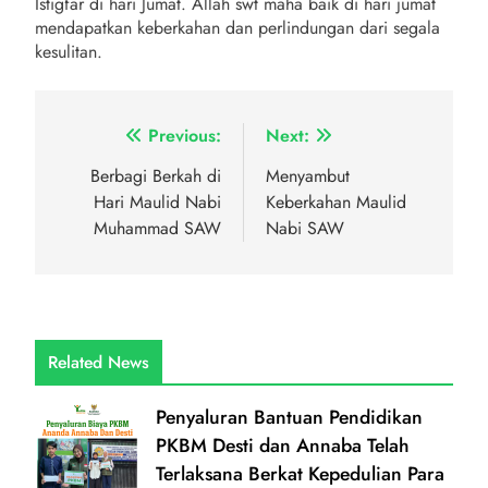
Istigfar di hari Jumat. Allah swt maha baik di hari jumat
mendapatkan keberkahan dan perlindungan dari segala
kesulitan.
Navigasi
Previous:
Next:
pos
Berbagi Berkah di
Menyambut
Hari Maulid Nabi
Keberkahan Maulid
Muhammad SAW
Nabi SAW
Related News
Penyaluran Bantuan Pendidikan
PKBM Desti dan Annaba Telah
Terlaksana Berkat Kepedulian Para