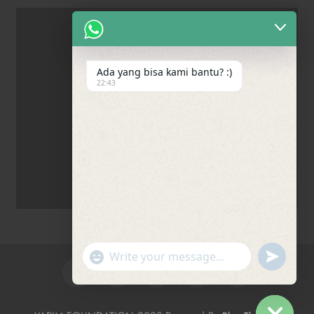
Ada yang bisa kami bantu? :)
22:43
"+chaty_settings.lang.emoji_picker+"
undefine
WhatsApp Message