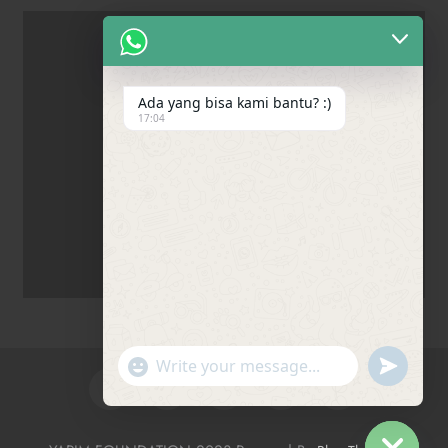
Ada yang bisa kami bantu? :)
17:04
"+chaty_settings.lang.emoji_picker+"
undefine
WhatsApp Message